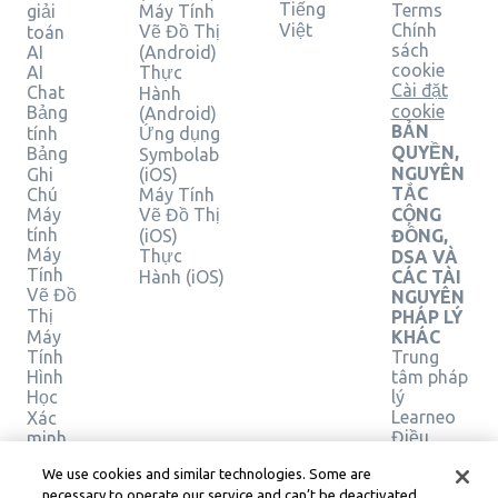
Tiếng
Terms
giải
Máy Tính
Việt
Chính
Vẽ Đồ Thị
toán
sách
AI
(Android)
cookie
AI
Thực
Cài đặt
Chat
Hành
cookie
Bảng
(Android)
BẢN
tính
Ứng dụng
QUYỀN,
Bảng
Symbolab
NGUYÊN
Ghi
(iOS)
TẮC
Chú
Máy Tính
Máy
Vẽ Đồ Thị
CỘNG
tính
(iOS)
ĐỒNG,
Máy
Thực
DSA VÀ
Tính
Hành (iOS)
CÁC TÀI
Vẽ Đồ
NGUYÊN
Thị
PHÁP LÝ
Máy
KHÁC
Tính
Trung
Hình
tâm pháp
Học
lý
Learneo
Xác
Điều
minh
giải
khoản
We use cookies and similar technologies. Some are
pháp
Dịch vụ
necessary to operate our service and can’t be deactivated.