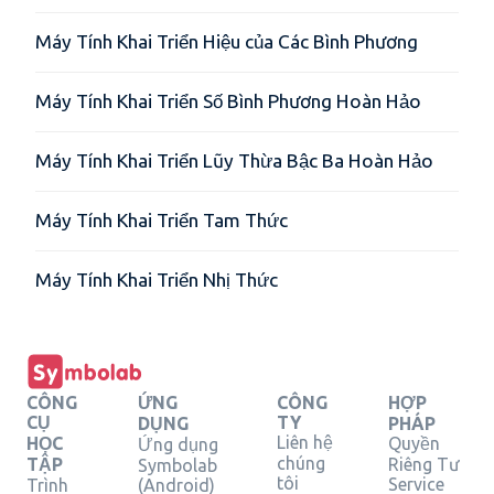
Máy Tính Khai Triển Hiệu của Các Bình Phương
Máy Tính Khai Triển Số Bình Phương Hoàn Hảo
Máy Tính Khai Triển Lũy Thừa Bậc Ba Hoàn Hảo
Máy Tính Khai Triển Tam Thức
Máy Tính Khai Triển Nhị Thức
CÔNG
ỨNG
CÔNG
HỢP
CỤ
TY
DỤNG
PHÁP
Liên hệ
HỌC
Quyền
Ứng dụng
chúng
TẬP
Riêng Tư
Symbolab
tôi
Service
Trình
(Android)