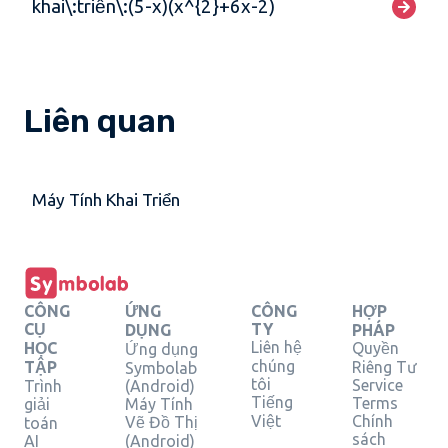
khai\:triển\:(5-x)(x^{2}+6x-2)
Liên quan
Máy Tính Khai Triển
CÔNG
ỨNG
CÔNG
HỢP
CỤ
TY
DỤNG
PHÁP
Liên hệ
HỌC
Quyền
Ứng dụng
chúng
TẬP
Riêng Tư
Symbolab
tôi
Service
Trình
(Android)
Tiếng
Terms
giải
Máy Tính
Việt
Chính
Vẽ Đồ Thị
toán
sách
AI
(Android)