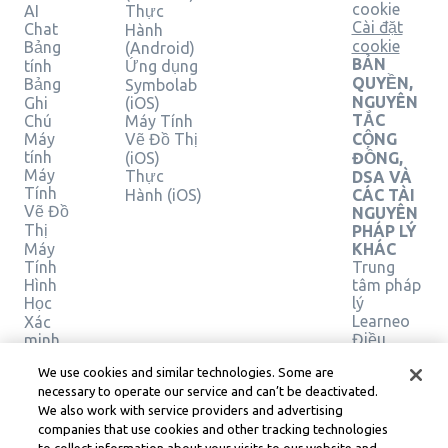
cookie
AI
Thực
Cài đặt
Chat
Hành
cookie
Bảng
(Android)
BẢN
tính
Ứng dụng
QUYỀN,
Bảng
Symbolab
NGUYÊN
Ghi
(iOS)
TẮC
Chú
Máy Tính
Máy
Vẽ Đồ Thị
CỘNG
tính
(iOS)
ĐỒNG,
Máy
Thực
DSA VÀ
Tính
Hành (iOS)
CÁC TÀI
Vẽ Đồ
NGUYÊN
Thị
PHÁP LÝ
Máy
KHÁC
Tính
Trung
Hình
tâm pháp
Học
lý
Learneo
Xác
Điều
minh
giải
khoản
We use cookies and similar technologies. Some are
pháp
Dịch vụ
necessary to operate our service and can’t be deactivated.
của
We also work with service providers and advertising
Learneo
companies that use cookies and other tracking technologies