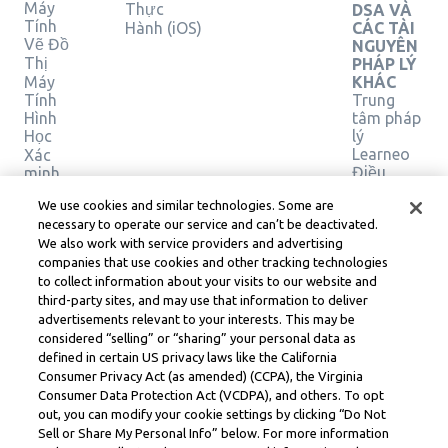
Máy
Thực
DSA VÀ
Tính
Hành (iOS)
CÁC TÀI
Vẽ Đồ
NGUYÊN
Thị
PHÁP LÝ
Máy
KHÁC
Tính
Trung
Hình
tâm pháp
Học
lý
Learneo
Xác
Điều
minh
giải
khoản
We use cookies and similar technologies. Some are
pháp
Dịch vụ
necessary to operate our service and can’t be deactivated.
của
We also work with service providers and advertising
Learneo
companies that use cookies and other tracking technologies
to collect information about your visits to our website and
Symbolab, a Learneo, Inc. business
third-party sites, and may use that information to deliver
© Learneo, Inc. 2024
advertisements relevant to your interests. This may be
considered “selling” or “sharing” your personal data as
defined in certain US privacy laws like the California
Consumer Privacy Act (as amended) (CCPA), the Virginia
Consumer Data Protection Act (VCDPA), and others. To opt
out, you can modify your cookie settings by clicking “Do Not
Sell or Share My Personal Info” below. For more information