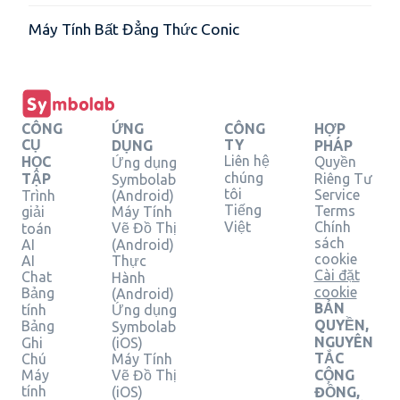
Máy Tính Bất Đẳng Thức Conic
CÔNG
ỨNG
CÔNG
HỢP
CỤ
TY
DỤNG
PHÁP
Liên hệ
HỌC
Quyền
Ứng dụng
chúng
TẬP
Riêng Tư
Symbolab
tôi
Service
Trình
(Android)
Tiếng
Terms
giải
Máy Tính
Việt
Chính
Vẽ Đồ Thị
toán
sách
AI
(Android)
cookie
AI
Thực
Cài đặt
Chat
Hành
cookie
Bảng
(Android)
BẢN
tính
Ứng dụng
QUYỀN,
Bảng
Symbolab
NGUYÊN
Ghi
(iOS)
TẮC
Chú
Máy Tính
Máy
Vẽ Đồ Thị
CỘNG
tính
(iOS)
ĐỒNG,