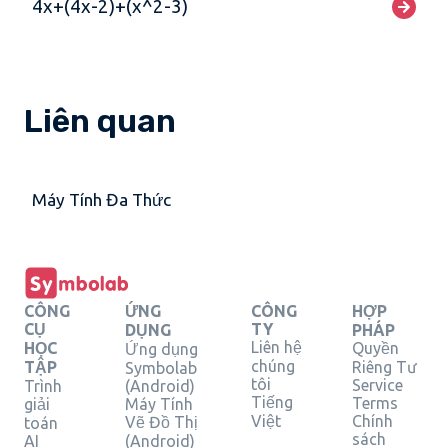
4x+(4x-2)+(x^2-3)
Liên quan
Máy Tính Đa Thức
CÔNG
ỨNG
CÔNG
HỢP
CỤ
TY
DỤNG
PHÁP
Liên hệ
HỌC
Quyền
Ứng dụng
chúng
TẬP
Riêng Tư
Symbolab
tôi
Service
Trình
(Android)
Tiếng
Terms
giải
Máy Tính
Việt
Chính
Vẽ Đồ Thị
toán
sách
AI
(Android)