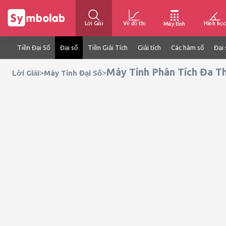
Lời Giải
Vẽ đồ thị
Hình học
Máy tính
Tiền Đại Số
Đại số
Tiền Giải Tích
Giải tích
Các hàm số
Đại 
Máy Tính Phân Tích Đa T
>
>
Lời Giải
Máy Tính Đại Số