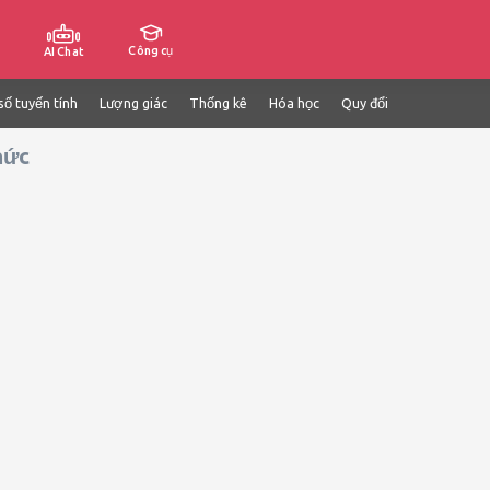
Công cụ
AI Chat
số tuyến tính
Lượng giác
Thống kê
Hóa học
Quy đổi
hức