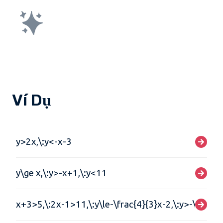
Ví Dụ
y>2x,\:y<-x-3
y\ge x,\:y>-x+1,\:y<11
x+3>5,\:2x-1>11,\:y\le-\frac{4}{3}x-2,\:y>-\frac{