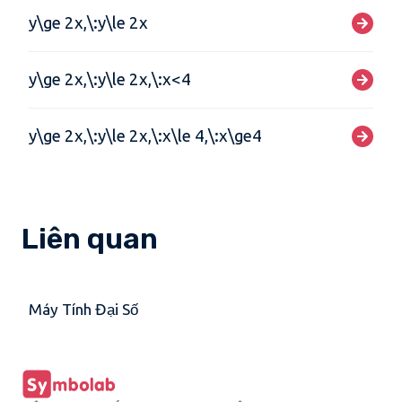
y\ge 2x,\:y\le 2x
y\ge 2x,\:y\le 2x,\:x<4
y\ge 2x,\:y\le 2x,\:x\le 4,\:x\ge4
Liên quan
Máy Tính Đại Số