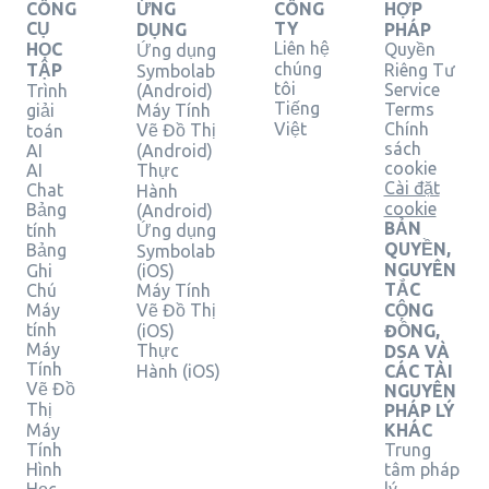
CÔNG
ỨNG
CÔNG
HỢP
CỤ
TY
DỤNG
PHÁP
Liên hệ
HỌC
Quyền
Ứng dụng
chúng
TẬP
Riêng Tư
Symbolab
tôi
Service
Trình
(Android)
Tiếng
Terms
giải
Máy Tính
Việt
Chính
Vẽ Đồ Thị
toán
sách
AI
(Android)
cookie
AI
Thực
Cài đặt
Chat
Hành
cookie
Bảng
(Android)
BẢN
tính
Ứng dụng
QUYỀN,
Bảng
Symbolab
NGUYÊN
Ghi
(iOS)
TẮC
Chú
Máy Tính
Máy
Vẽ Đồ Thị
CỘNG
tính
(iOS)
ĐỒNG,
Máy
Thực
DSA VÀ
Tính
Hành (iOS)
CÁC TÀI
Vẽ Đồ
NGUYÊN
Thị
PHÁP LÝ
Máy
KHÁC
Tính
Trung
Hình
tâm pháp