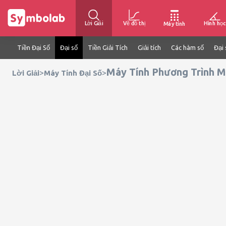
Lời Giải
Vẽ đồ thị
Hình học
Máy tính
Tiền Đại Số
Đại số
Tiền Giải Tích
Giải tích
Các hàm số
Đại 
Máy Tính Phương Trình 
>
>
Lời Giải
Máy Tính Đại Số