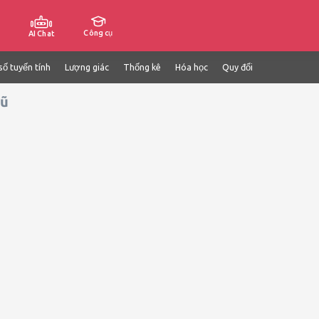
Công cụ
AI Chat
số tuyến tính
Lượng giác
Thống kê
Hóa học
Quy đổi
Mũ