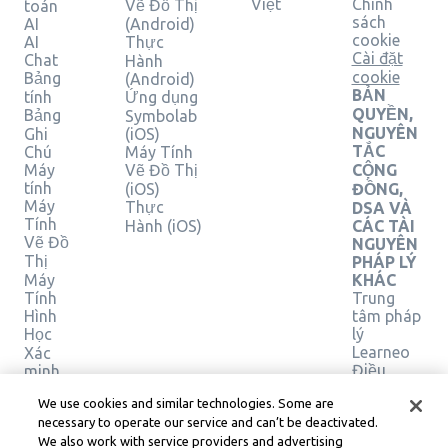
Việt
Chính
Vẽ Đồ Thị
toán
sách
AI
(Android)
cookie
AI
Thực
Cài đặt
Chat
Hành
cookie
Bảng
(Android)
BẢN
tính
Ứng dụng
QUYỀN,
Bảng
Symbolab
NGUYÊN
Ghi
(iOS)
TẮC
Chú
Máy Tính
Máy
Vẽ Đồ Thị
CỘNG
tính
(iOS)
ĐỒNG,
Máy
Thực
DSA VÀ
Tính
Hành (iOS)
CÁC TÀI
Vẽ Đồ
NGUYÊN
Thị
PHÁP LÝ
Máy
KHÁC
Tính
Trung
Hình
tâm pháp
Học
lý
Learneo
Xác
Điều
minh
giải
khoản
We use cookies and similar technologies. Some are
pháp
Dịch vụ
necessary to operate our service and can’t be deactivated.
của
We also work with service providers and advertising
Learneo