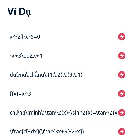
Ví Dụ
x^{2}-x-6=0
-x+3\gt 2x+1
đường\:thẳng\:(1,\:2),\:(3,\:1)
f(x)=x^3
chứng\:minh\:\tan^2(x)-\sin^2(x)=\tan^2(x)\sin^2
\frac{d}{dx}(\frac{3x+9}{2-x})