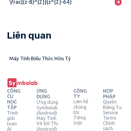
\frac{(z-8)^{2}}{z^{2}-64}
Liên quan
Máy Tính Biểu Thức Hữu Tỷ
CÔNG
ỨNG
CÔNG
HỢP
CỤ
TY
DỤNG
PHÁP
Liên hệ
HỌC
Quyền
Ứng dụng
chúng
TẬP
Riêng Tư
Symbolab
tôi
Service
Trình
(Android)
Tiếng
Terms
giải
Máy Tính
Việt
Chính
Vẽ Đồ Thị
toán
sách
AI
(Android)