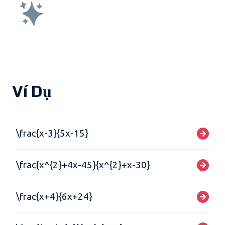
Ví Dụ
\frac{x-3}{5x-15}
\frac{x^{2}+4x-45}{x^{2}+x-30}
\frac{x+4}{6x+24}