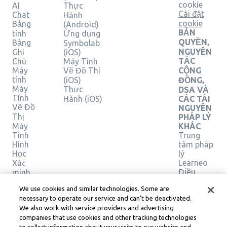
cookie
AI
Thực
Cài đặt
Chat
Hành
cookie
Bảng
(Android)
BẢN
tính
Ứng dụng
QUYỀN,
Bảng
Symbolab
NGUYÊN
Ghi
(iOS)
TẮC
Chú
Máy Tính
Máy
Vẽ Đồ Thị
CỘNG
tính
(iOS)
ĐỒNG,
Máy
Thực
DSA VÀ
Tính
Hành (iOS)
CÁC TÀI
Vẽ Đồ
NGUYÊN
Thị
PHÁP LÝ
Máy
KHÁC
Tính
Trung
Hình
tâm pháp
Học
lý
Learneo
Xác
Điều
minh
giải
khoản
We use cookies and similar technologies. Some are
pháp
Dịch vụ
necessary to operate our service and can’t be deactivated.
của
We also work with service providers and advertising
Learneo
companies that use cookies and other tracking technologies