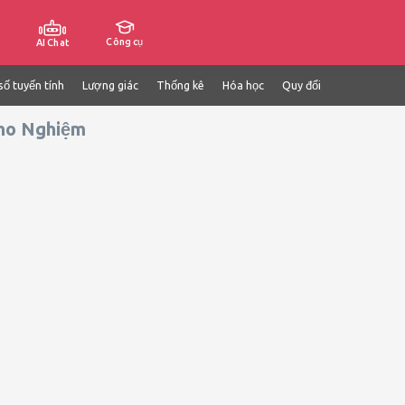
Công cụ
AI Chat
số tuyến tính
Lượng giác
Thống kê
Hóa học
Quy đổi
Cho Nghiệm