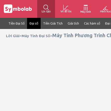
Lời Giải
Vẽ đồ thị
Hình học
Máy tính
Tiền Đại Số
Đại số
Tiền Giải Tích
Giải tích
Các hàm số
Đại 
Máy Tính Phương Trình 
>
>
Lời Giải
Máy Tính Đại Số