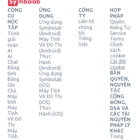
CÔNG
ỨNG
CÔNG
HỢP
CỤ
TY
DỤNG
PHÁP
Liên hệ
HỌC
Quyền
Ứng dụng
chúng
TẬP
Riêng Tư
Symbolab
tôi
Service
Trình
(Android)
Tiếng
Terms
giải
Máy Tính
Việt
Chính
Vẽ Đồ Thị
toán
sách
AI
(Android)
cookie
AI
Thực
Cài đặt
Chat
Hành
cookie
Bảng
(Android)
BẢN
tính
Ứng dụng
QUYỀN,
Bảng
Symbolab
NGUYÊN
Ghi
(iOS)
TẮC
Chú
Máy Tính
Máy
Vẽ Đồ Thị
CỘNG
tính
(iOS)
ĐỒNG,
Máy
Thực
DSA VÀ
Tính
Hành (iOS)
CÁC TÀI
Vẽ Đồ
NGUYÊN
Thị
PHÁP LÝ
Máy
KHÁC
Tính
Trung