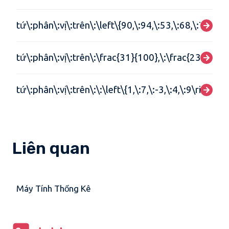
tứ\:phân\:vị\:trên\:\left\{90,\:94,\:53,\:68,\:79,\:84
tứ\:phân\:vị\:trên\:\frac{31}{100},\:\frac{23}{105}
tứ\:phân\:vị\:trên\:\:\left\{1,\:7,\:-3,\:4,\:9\right\}
Liên quan
Máy Tính Thống Kê