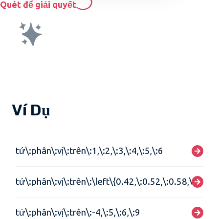
Quét để giải quyết
Ví Dụ
tứ\:phân\:vị\:trên\:1,\:2,\:3,\:4,\:5,\:6
tứ\:phân\:vị\:trên\:\left\{0.42,\:0.52,\:0.58,\:0.62\
tứ\:phân\:vị\:trên\:-4,\:5,\:6,\:9