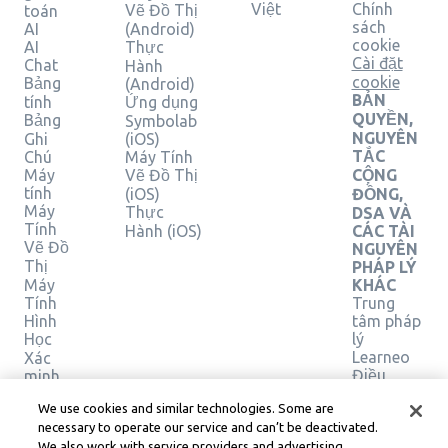
Việt
Chính
Vẽ Đồ Thị
toán
sách
AI
(Android)
cookie
AI
Thực
Cài đặt
Chat
Hành
cookie
Bảng
(Android)
BẢN
tính
Ứng dụng
QUYỀN,
Bảng
Symbolab
NGUYÊN
Ghi
(iOS)
TẮC
Chú
Máy Tính
Máy
Vẽ Đồ Thị
CỘNG
tính
(iOS)
ĐỒNG,
Máy
Thực
DSA VÀ
Tính
Hành (iOS)
CÁC TÀI
Vẽ Đồ
NGUYÊN
Thị
PHÁP LÝ
Máy
KHÁC
Tính
Trung
Hình
tâm pháp
Học
lý
Learneo
Xác
Điều
minh
giải
khoản
We use cookies and similar technologies. Some are
pháp
Dịch vụ
necessary to operate our service and can’t be deactivated.
của
We also work with service providers and advertising