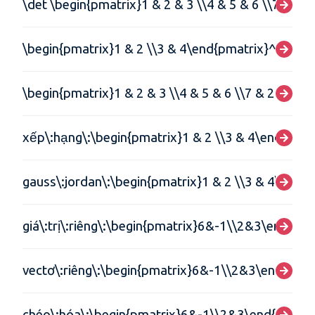
\det \begin{pmatrix}1 & 2 & 3 \\4 & 5 & 6 \\7 & 8 
\begin{pmatrix}1 & 2 \\3 & 4\end{pmatrix}^T
\begin{pmatrix}1 & 2 & 3 \\4 & 5 & 6 \\7 & 2 & 9\e
xếp\:hạng\:\begin{pmatrix}1 & 2 \\3 & 4\end{pmat
gauss\:jordan\:\begin{pmatrix}1 & 2 \\3 & 4\end{p
giá\:trị\:riêng\:\begin{pmatrix}6&-1\\2&3\end{pma
vectơ\:riêng\:\begin{pmatrix}6&-1\\2&3\end{pmat
chéo\:hóa\:\begin{pmatrix}6&-1\\2&3\end{pmatri