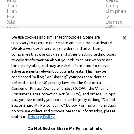
Máy
KHÁC
Tính
Trung
Hình
tâm pháp
Học
lý
Learneo
Xác
Điều
minh
giải
khoản
We use cookies and similar technologies. Some are
pháp
Dịch vụ
necessary to operate our service and can’t be deactivated.
của
We also work with service providers and advertising
Learneo
companies that use cookies and other tracking technologies
to collect information about your visits to our website and
Symbolab, a Learneo, Inc. business
third-party sites, and may use that information to deliver
© Learneo, Inc. 2024
advertisements relevant to your interests. This may be
considered “selling” or “sharing” your personal data as
defined in certain US privacy laws like the California
Consumer Privacy Act (as amended) (CCPA), the Virginia
Consumer Data Protection Act (VCDPA), and others. To opt
out, you can modify your cookie settings by clicking “Do Not
Sell or Share My Personal Info” below. For more information
on how we collect and process personal information, please
visit our
Privacy Policy.
Do Not Sell or Share My Personal Info