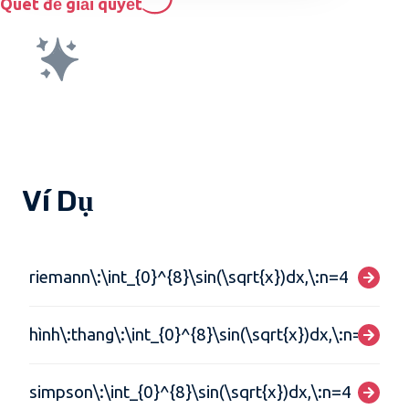
Quét để giải quyết
Ví Dụ
riemann\:\int_{0}^{8}\sin(\sqrt{x})dx,\:n=4
hình\:thang\:\int_{0}^{8}\sin(\sqrt{x})dx,\:n=4
simpson\:\int_{0}^{8}\sin(\sqrt{x})dx,\:n=4