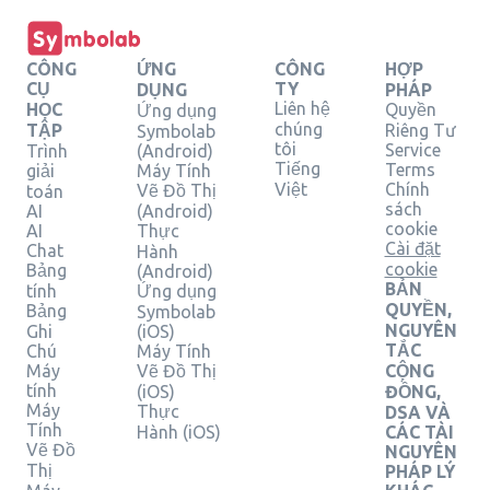
CÔNG
ỨNG
CÔNG
HỢP
CỤ
TY
DỤNG
PHÁP
Liên hệ
HỌC
Quyền
Ứng dụng
chúng
TẬP
Riêng Tư
Symbolab
tôi
Service
Trình
(Android)
Tiếng
Terms
giải
Máy Tính
Việt
Chính
Vẽ Đồ Thị
toán
sách
AI
(Android)
cookie
AI
Thực
Cài đặt
Chat
Hành
cookie
Bảng
(Android)
BẢN
tính
Ứng dụng
QUYỀN,
Bảng
Symbolab
NGUYÊN
Ghi
(iOS)
TẮC
Chú
Máy Tính
Máy
Vẽ Đồ Thị
CỘNG
tính
(iOS)
ĐỒNG,
Máy
Thực
DSA VÀ
Tính
Hành (iOS)
CÁC TÀI
Vẽ Đồ
NGUYÊN
Thị
PHÁP LÝ