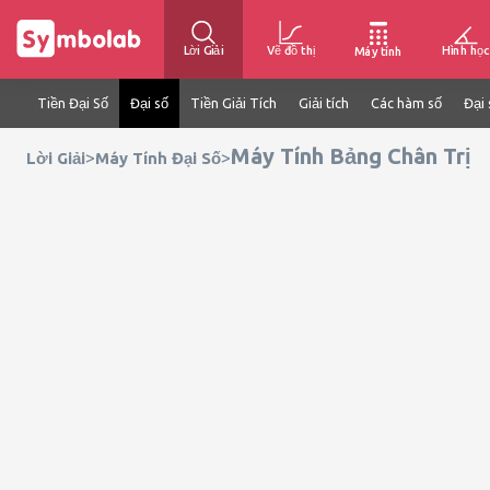
Lời Giải
Vẽ đồ thị
Hình học
Máy tính
Tiền Đại Số
Đại số
Tiền Giải Tích
Giải tích
Các hàm số
Đại 
Máy Tính Bảng Chân Trị
>
>
Lời Giải
Máy Tính Đại Số