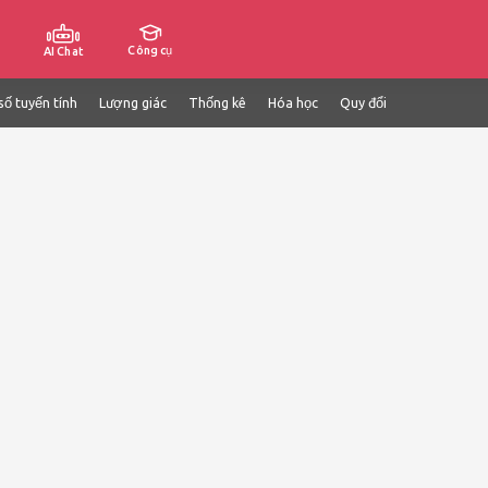
Công cụ
AI Chat
số tuyến tính
Lượng giác
Thống kê
Hóa học
Quy đổi