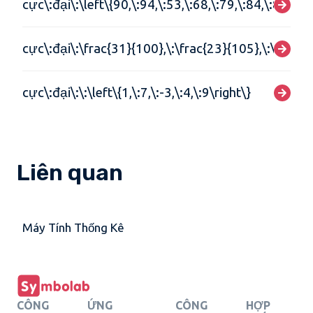
cực\:đại\:\left\{90,\:94,\:53,\:68,\:79,\:84,\:87,\:72
cực\:đại\:\frac{31}{100},\:\frac{23}{105},\:\frac{
cực\:đại\:\:\left\{1,\:7,\:-3,\:4,\:9\right\}
Liên quan
Máy Tính Thống Kê
CÔNG
ỨNG
CÔNG
HỢP