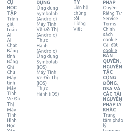
CỤ
TY
DỤNG
PHÁP
Liên hệ
HỌC
Quyền
Ứng dụng
chúng
TẬP
Riêng Tư
Symbolab
tôi
Service
Trình
(Android)
Tiếng
Terms
giải
Máy Tính
Việt
Chính
Vẽ Đồ Thị
toán
sách
AI
(Android)
cookie
AI
Thực
Cài đặt
Chat
Hành
cookie
Bảng
(Android)
BẢN
tính
Ứng dụng
QUYỀN,
Bảng
Symbolab
NGUYÊN
Ghi
(iOS)
TẮC
Chú
Máy Tính
Máy
Vẽ Đồ Thị
CỘNG
tính
(iOS)
ĐỒNG,
Máy
Thực
DSA VÀ
Tính
Hành (iOS)
CÁC TÀI
Vẽ Đồ
NGUYÊN
Thị
PHÁP LÝ
Máy
KHÁC
Tính
Trung
Hình
tâm pháp
Học
lý
Learneo