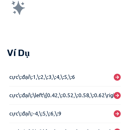
Ví Dụ
cực\:đại\:1,\:2,\:3,\:4,\:5,\:6
cực\:đại\:\left\{0.42,\:0.52,\:0.58,\:0.62\right\}
cực\:đại\:-4,\:5,\:6,\:9