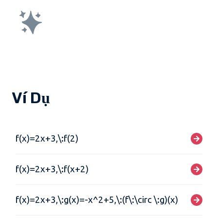
Ví Dụ
f(x)=2x+3,\:f(2)
f(x)=2x+3,\:f(x+2)
f(x)=2x+3,\:g(x)=-x^2+5,\:(f\:\circ \:g)(x)