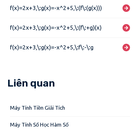
f(x)=2x+3,\:g(x)=-x^2+5,\:(f\:(g(x)))
f(x)=2x+3,\:g(x)=-x^2+5,\:(f\:+g)(x)
f(x)=2x+3,\:g(x)=-x^2+5,\:f\:-\:g
Liên quan
Máy Tính Tiền Giải Tích
Máy Tính Số Học Hàm Số