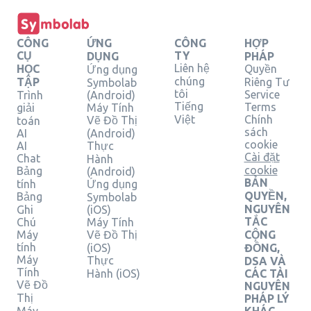
CÔNG
ỨNG
CÔNG
HỢP
CỤ
TY
DỤNG
PHÁP
Liên hệ
HỌC
Quyền
Ứng dụng
chúng
TẬP
Riêng Tư
Symbolab
tôi
Service
Trình
(Android)
Tiếng
Terms
giải
Máy Tính
Việt
Chính
Vẽ Đồ Thị
toán
sách
AI
(Android)
cookie
AI
Thực
Cài đặt
Chat
Hành
cookie
Bảng
(Android)
BẢN
tính
Ứng dụng
QUYỀN,
Bảng
Symbolab
NGUYÊN
Ghi
(iOS)
TẮC
Chú
Máy Tính
Máy
Vẽ Đồ Thị
CỘNG
tính
(iOS)
ĐỒNG,
Máy
Thực
DSA VÀ
Tính
Hành (iOS)
CÁC TÀI
Vẽ Đồ
NGUYÊN
Thị
PHÁP LÝ