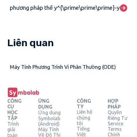
phương pháp thế y^{\prime\prime\prime}-y^{\pri
Liên quan
Máy Tính Phương Trình Vi Phân Thường (ODE)
CÔNG
ỨNG
CÔNG
HỢP
CỤ
TY
DỤNG
PHÁP
Liên hệ
HỌC
Quyền
Ứng dụng
chúng
TẬP
Riêng Tư
Symbolab
tôi
Service
Trình
(Android)
Tiếng
Terms
giải
Máy Tính
Việt
Chính
Vẽ Đồ Thị
toán