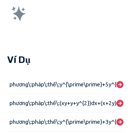
Ví Dụ
phương\:pháp\:thế\:y^{\prime\prime}+5y^{\prim
phương\:pháp\:thế\:(xy+y+y^{2})dx+(x+2y)dy=0
phương\:pháp\:thế\:y^{\prime\prime}+3y^{\prim