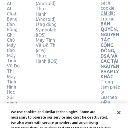
sách
AI
(Android)
cookie
AI
Thực
Cài đặt
Chat
Hành
cookie
Bảng
(Android)
BẢN
tính
Ứng dụng
QUYỀN,
Bảng
Symbolab
NGUYÊN
Ghi
(iOS)
TẮC
Chú
Máy Tính
Máy
Vẽ Đồ Thị
CỘNG
tính
(iOS)
ĐỒNG,
Máy
Thực
DSA VÀ
Tính
Hành (iOS)
CÁC TÀI
Vẽ Đồ
NGUYÊN
Thị
PHÁP LÝ
Máy
KHÁC
Tính
Trung
Hình
tâm pháp
Học
lý
Learneo
Xác
Điều
minh
giải
khoản
We use cookies and similar technologies. Some are
pháp
Dịch vụ
necessary to operate our service and can’t be deactivated.
của
We also work with service providers and advertising
Learneo