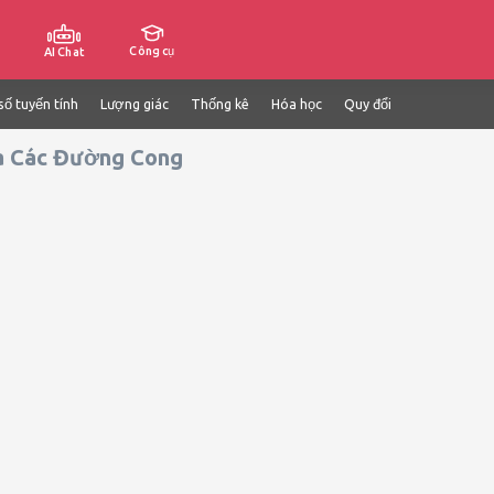
Công cụ
AI Chat
số tuyến tính
Lượng giác
Thống kê
Hóa học
Quy đổi
ữa Các Đường Cong