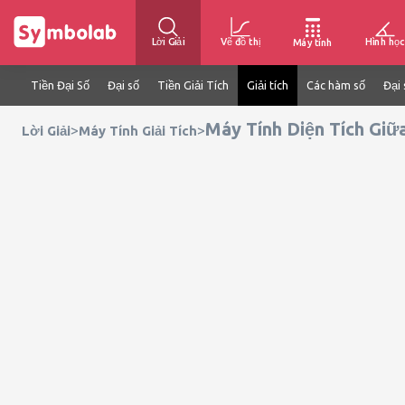
Lời Giải
Vẽ đồ thị
Hình học
Máy tính
Tiền Đại Số
Đại số
Tiền Giải Tích
Giải tích
Các hàm số
Đại 
Máy Tính Diện Tích Gi
>
>
Lời Giải
Máy Tính Giải Tích