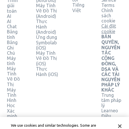
Service
Trình
(Android)
Tiếng
Terms
giải
Máy Tính
Việt
Chính
Vẽ Đồ Thị
toán
sách
AI
(Android)
cookie
AI
Thực
Cài đặt
Chat
Hành
cookie
Bảng
(Android)
BẢN
tính
Ứng dụng
QUYỀN,
Bảng
Symbolab
NGUYÊN
Ghi
(iOS)
TẮC
Chú
Máy Tính
Máy
Vẽ Đồ Thị
CỘNG
tính
(iOS)
ĐỒNG,
Máy
Thực
DSA VÀ
Tính
Hành (iOS)
CÁC TÀI
Vẽ Đồ
NGUYÊN
Thị
PHÁP LÝ
Máy
KHÁC
Tính
Trung
Hình
tâm pháp
Học
lý
Learneo
Xác
Điều
minh
giải
khoản
We use cookies and similar technologies. Some are
pháp
Dịch vụ