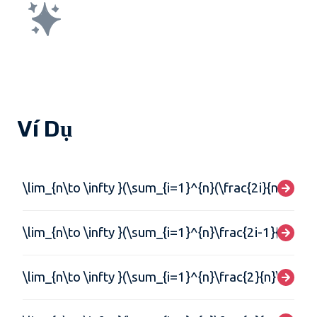
Ví Dụ
\lim_{n\to \infty }(\sum_{i=1}^{n}(\frac{2i}{n})(\fra
\lim_{n\to \infty }(\sum_{i=1}^{n}\frac{2i-1}{n^{2}}
\lim_{n\to \infty }(\sum_{i=1}^{n}\frac{2}{n}\sin(2(