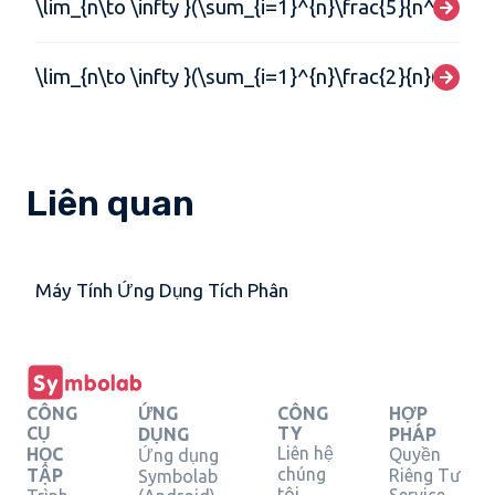
\lim_{n\to \infty }(\sum_{i=1}^{n}\frac{5}{n^{3}}(i-
\lim_{n\to \infty }(\sum_{i=1}^{n}\frac{2}{n}(6-\frac
Liên quan
Máy Tính Ứng Dụng Tích Phân
CÔNG
ỨNG
CÔNG
HỢP
CỤ
TY
DỤNG
PHÁP
Liên hệ
HỌC
Quyền
Ứng dụng
chúng
TẬP
Riêng Tư
Symbolab
tôi