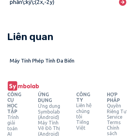
phân\:kỳ\:(2x,-2y)
Liên quan
Máy Tính Phép Tính Đa Biến
CÔNG
ỨNG
CÔNG
HỢP
CỤ
TY
DỤNG
PHÁP
Liên hệ
HỌC
Quyền
Ứng dụng
chúng
TẬP
Riêng Tư
Symbolab
tôi
Service
Trình
(Android)
Tiếng
Terms
giải
Máy Tính
Việt
Chính
Vẽ Đồ Thị
toán
sách
AI
(Android)