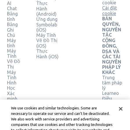
cookie
AI
Thực
Cài đặt
Chat
Hành
cookie
Bảng
(Android)
BẢN
tính
Ứng dụng
QUYỀN,
Bảng
Symbolab
NGUYÊN
Ghi
(iOS)
TẮC
Chú
Máy Tính
Máy
Vẽ Đồ Thị
CỘNG
tính
(iOS)
ĐỒNG,
Máy
Thực
DSA VÀ
Tính
Hành (iOS)
CÁC TÀI
Vẽ Đồ
NGUYÊN
Thị
PHÁP LÝ
Máy
KHÁC
Tính
Trung
Hình
tâm pháp
Học
lý
Learneo
Xác
Điều
minh
giải
khoản
We use cookies and similar technologies. Some are
pháp
Dịch vụ
necessary to operate our service and can’t be deactivated.
của
We also work with service providers and advertising
Learneo
companies that use cookies and other tracking technologies