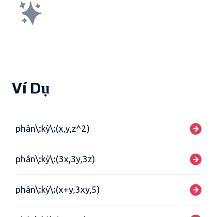
Ví Dụ
phân\:kỳ\:(x,y,z^2)
phân\:kỳ\:(3x,3y,3z)
phân\:kỳ\:(x+y,3xy,5)