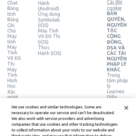
Cài đặt
Chat
Hành
cookie
Bảng
(Android)
BẢN
tính
Ứng dụng
QUYỀN,
Bảng
Symbolab
NGUYÊN
Ghi
(iOS)
TẮC
Chú
Máy Tính
Máy
Vẽ Đồ Thị
CỘNG
tính
(iOS)
ĐỒNG,
Máy
Thực
DSA VÀ
Tính
Hành (iOS)
CÁC TÀI
Vẽ Đồ
NGUYÊN
Thị
PHÁP LÝ
Máy
KHÁC
Tính
Trung
Hình
tâm pháp
Học
lý
Learneo
Xác
Điều
minh
giải
khoản
We use cookies and similar technologies. Some are
pháp
Dịch vụ
necessary to operate our service and can’t be deactivated.
của
We also work with service providers and advertising
Learneo
companies that use cookies and other tracking technologies
to collect information about your visits to our website and
Symbolab, a Learneo, Inc. business
third-party sites, and may use that information to deliver