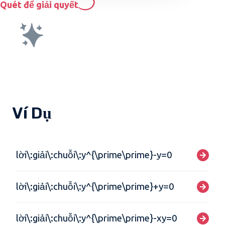
Quét để giải quyết
Ví Dụ
lời\:giải\:chuỗi\:y^{\prime\prime}-y=0
lời\:giải\:chuỗi\:y^{\prime\prime}+y=0
lời\:giải\:chuỗi\:y^{\prime\prime}-xy=0