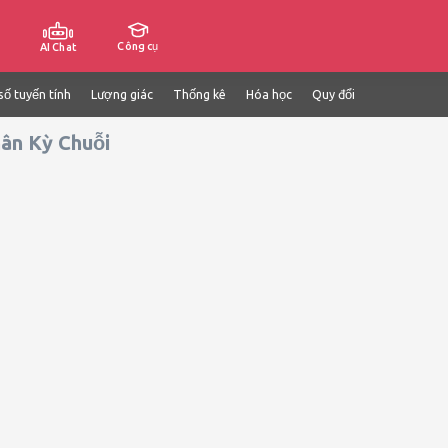
Công cụ
AI Chat
số tuyến tính
Lượng giác
Thống kê
Hóa học
Quy đổi
ân Kỳ Chuỗi