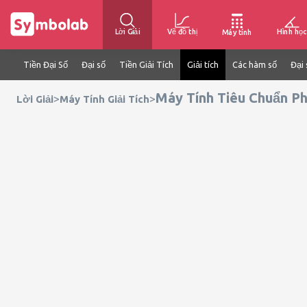
Lời Giải
Vẽ đồ thị
Hình học
Máy tính
Tiền Đại Số
Đại số
Tiền Giải Tích
Giải tích
Các hàm số
Đại 
Máy Tính Tiêu Chuẩn Ph
>
>
Lời Giải
Máy Tính Giải Tích