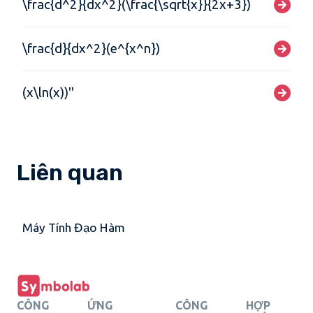
\frac{d^2}{dx^2}(\frac{\sqrt{x}}{2x+3})
\frac{d}{dx^2}(e^{x^n})
(x\ln(x))''
Liên quan
Máy Tính Đạo Hàm
CÔNG
ỨNG
CÔNG
HỢP