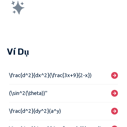
Ví Dụ
\frac{d^2}{dx^2}(\frac{3x+9}{2-x})
(\sin^2(\theta))''
\frac{d^2}{dy^2}(a^y)