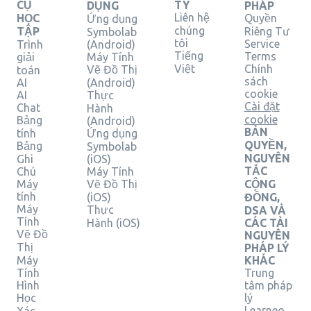
CỤ
TY
DỤNG
PHÁP
Liên hệ
HỌC
Quyền
Ứng dụng
chúng
TẬP
Riêng Tư
Symbolab
tôi
Service
Trình
(Android)
Tiếng
Terms
giải
Máy Tính
Việt
Chính
Vẽ Đồ Thị
toán
sách
AI
(Android)
cookie
AI
Thực
Cài đặt
Chat
Hành
cookie
Bảng
(Android)
BẢN
tính
Ứng dụng
QUYỀN,
Bảng
Symbolab
NGUYÊN
Ghi
(iOS)
TẮC
Chú
Máy Tính
Máy
Vẽ Đồ Thị
CỘNG
tính
(iOS)
ĐỒNG,
Máy
Thực
DSA VÀ
Tính
Hành (iOS)
CÁC TÀI
Vẽ Đồ
NGUYÊN
Thị
PHÁP LÝ
Máy
KHÁC
Tính
Trung
Hình
tâm pháp
Học
lý
Learneo