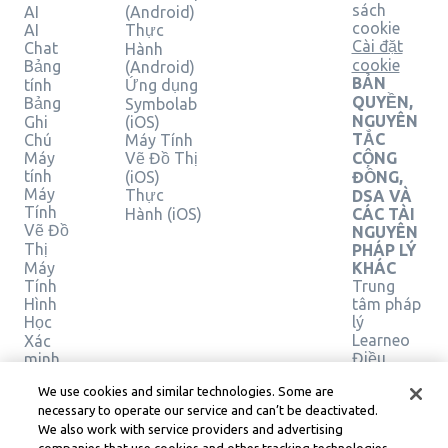
sách
AI
(Android)
cookie
AI
Thực
Cài đặt
Chat
Hành
cookie
Bảng
(Android)
BẢN
tính
Ứng dụng
QUYỀN,
Bảng
Symbolab
NGUYÊN
Ghi
(iOS)
TẮC
Chú
Máy Tính
Máy
Vẽ Đồ Thị
CỘNG
tính
(iOS)
ĐỒNG,
Máy
Thực
DSA VÀ
Tính
Hành (iOS)
CÁC TÀI
Vẽ Đồ
NGUYÊN
Thị
PHÁP LÝ
Máy
KHÁC
Tính
Trung
Hình
tâm pháp
Học
lý
Learneo
Xác
Điều
minh
giải
khoản
We use cookies and similar technologies. Some are
pháp
Dịch vụ
necessary to operate our service and can’t be deactivated.
của
We also work with service providers and advertising
Learneo