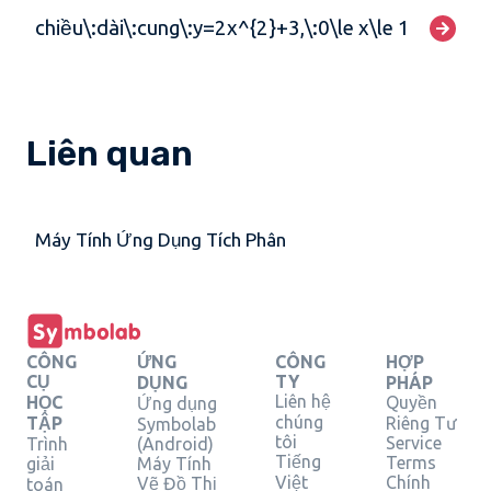
chiều\:dài\:cung\:y=2x^{2}+3,\:0\le x\le 1
Liên quan
Máy Tính Ứng Dụng Tích Phân
CÔNG
ỨNG
CÔNG
HỢP
CỤ
TY
DỤNG
PHÁP
Liên hệ
HỌC
Quyền
Ứng dụng
chúng
TẬP
Riêng Tư
Symbolab
tôi
Service
Trình
(Android)
Tiếng
Terms
giải
Máy Tính
Việt
Chính
Vẽ Đồ Thị
toán