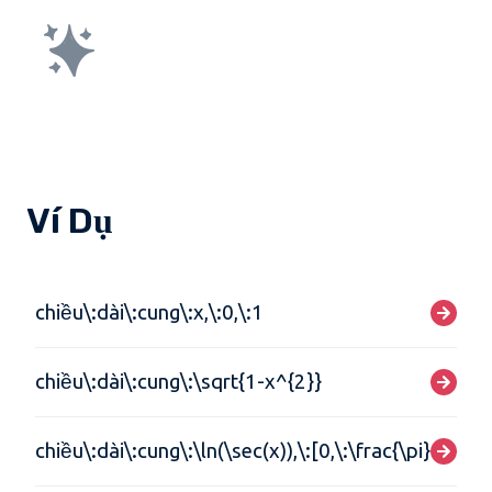
Ví Dụ
chiều\:dài\:cung\:x,\:0,\:1
chiều\:dài\:cung\:\sqrt{1-x^{2}}
chiều\:dài\:cung\:\ln(\sec(x)),\:[0,\:\frac{\pi}{4}]