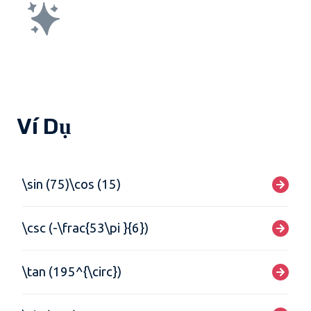
Ví Dụ
\sin (75)\cos (15)
\csc (-\frac{53\pi }{6})
\tan (195^{\circ})