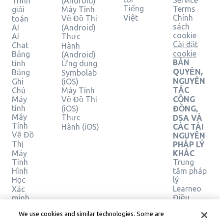
Service
Trình
(Android)
Tiếng
Terms
giải
Máy Tính
Việt
Chính
Vẽ Đồ Thị
toán
sách
AI
(Android)
cookie
AI
Thực
Cài đặt
Chat
Hành
cookie
Bảng
(Android)
BẢN
tính
Ứng dụng
QUYỀN,
Bảng
Symbolab
NGUYÊN
Ghi
(iOS)
TẮC
Chú
Máy Tính
Máy
Vẽ Đồ Thị
CỘNG
tính
(iOS)
ĐỒNG,
Máy
Thực
DSA VÀ
Tính
Hành (iOS)
CÁC TÀI
Vẽ Đồ
NGUYÊN
Thị
PHÁP LÝ
Máy
KHÁC
Tính
Trung
Hình
tâm pháp
Học
lý
Learneo
Xác
Điều
minh
giải
khoản
We use cookies and similar technologies. Some are
pháp
Dịch vụ