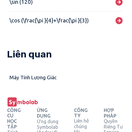
\sin (120)
\cos (\frac{\pi }{4}+\frac{\pi }{3})
Liên quan
Máy Tính Lượng Giác
CÔNG
ỨNG
CÔNG
HỢP
CỤ
TY
DỤNG
PHÁP
Liên hệ
HỌC
Quyền
Ứng dụng
chúng
TẬP
Riêng Tư
Symbolab
tôi