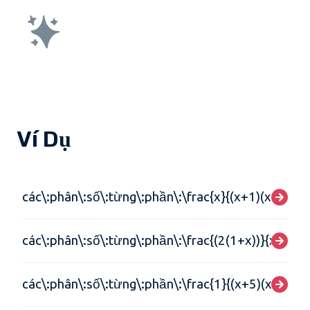
Ví Dụ
các\:phân\:số\:từng\:phần\:\frac{x}{(x+1)(x-4)}
các\:phân\:số\:từng\:phần\:\frac{(2(1+x))}{x(x^{
các\:phân\:số\:từng\:phần\:\frac{1}{(x+5)(x+4)}