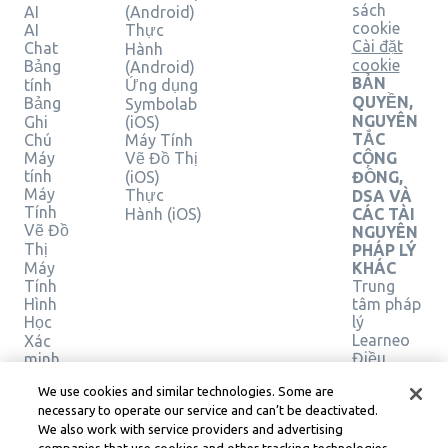
sách
AI
(Android)
cookie
AI
Thực
Cài đặt
Chat
Hành
cookie
Bảng
(Android)
BẢN
tính
Ứng dụng
QUYỀN,
Bảng
Symbolab
NGUYÊN
Ghi
(iOS)
TẮC
Chú
Máy Tính
Máy
Vẽ Đồ Thị
CỘNG
tính
(iOS)
ĐỒNG,
Máy
Thực
DSA VÀ
Tính
Hành (iOS)
CÁC TÀI
Vẽ Đồ
NGUYÊN
Thị
PHÁP LÝ
Máy
KHÁC
Tính
Trung
Hình
tâm pháp
Học
lý
Learneo
Xác
Điều
minh
giải
khoản
We use cookies and similar technologies. Some are
pháp
Dịch vụ
necessary to operate our service and can’t be deactivated.
của
We also work with service providers and advertising
Learneo