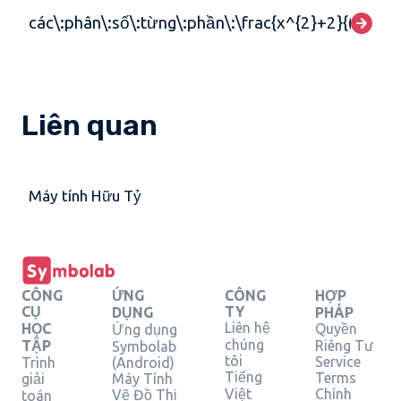
các\:phân\:số\:từng\:phần\:\frac{x^{2}+2}{(x+2)^
Liên quan
Máy tính Hữu Tỷ
CÔNG
ỨNG
CÔNG
HỢP
CỤ
TY
DỤNG
PHÁP
Liên hệ
HỌC
Quyền
Ứng dụng
chúng
TẬP
Riêng Tư
Symbolab
tôi
Service
Trình
(Android)
Tiếng
Terms
giải
Máy Tính
Việt
Chính
Vẽ Đồ Thị
toán