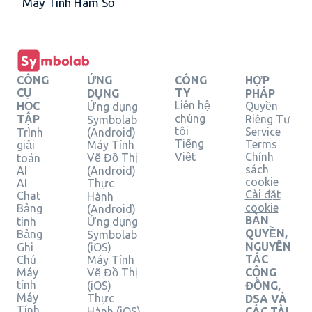
Máy Tính Hàm Số
CÔNG
ỨNG
CÔNG
HỢP
CỤ
TY
DỤNG
PHÁP
Liên hệ
HỌC
Quyền
Ứng dụng
chúng
TẬP
Riêng Tư
Symbolab
tôi
Service
Trình
(Android)
Tiếng
Terms
giải
Máy Tính
Việt
Chính
Vẽ Đồ Thị
toán
sách
AI
(Android)
cookie
AI
Thực
Cài đặt
Chat
Hành
cookie
Bảng
(Android)
BẢN
tính
Ứng dụng
QUYỀN,
Bảng
Symbolab
NGUYÊN
Ghi
(iOS)
TẮC
Chú
Máy Tính
Máy
Vẽ Đồ Thị
CỘNG
tính
(iOS)
ĐỒNG,
Máy
Thực
DSA VÀ
Tính
Hành (iOS)
CÁC TÀI