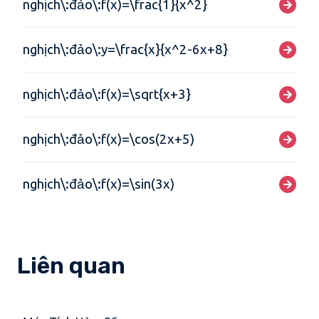
nghịch\:đảo\:f(x)=\frac{1}{x^2}
nghịch\:đảo\:y=\frac{x}{x^2-6x+8}
nghịch\:đảo\:f(x)=\sqrt{x+3}
nghịch\:đảo\:f(x)=\cos(2x+5)
nghịch\:đảo\:f(x)=\sin(3x)
Liên quan