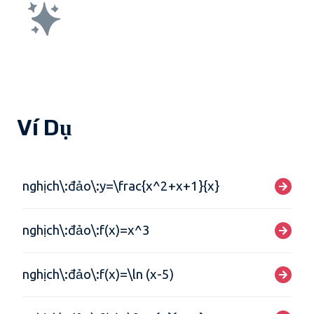
Ví Dụ
nghịch\:đảo\:y=\frac{x^2+x+1}{x}
nghịch\:đảo\:f(x)=x^3
nghịch\:đảo\:f(x)=\ln (x-5)