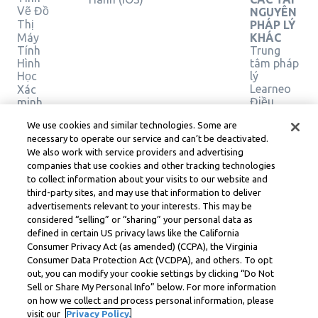
Vẽ Đồ
NGUYÊN
Thị
PHÁP LÝ
Máy
KHÁC
Tính
Trung
Hình
tâm pháp
Học
lý
Learneo
Xác
Điều
minh
giải
khoản
We use cookies and similar technologies. Some are
pháp
Dịch vụ
necessary to operate our service and can’t be deactivated.
của
We also work with service providers and advertising
Learneo
companies that use cookies and other tracking technologies
to collect information about your visits to our website and
Symbolab, a Learneo, Inc. business
third-party sites, and may use that information to deliver
© Learneo, Inc. 2024
advertisements relevant to your interests. This may be
considered “selling” or “sharing” your personal data as
defined in certain US privacy laws like the California
Consumer Privacy Act (as amended) (CCPA), the Virginia
Consumer Data Protection Act (VCDPA), and others. To opt
out, you can modify your cookie settings by clicking “Do Not
Sell or Share My Personal Info” below. For more information
on how we collect and process personal information, please
visit our
Privacy Policy.