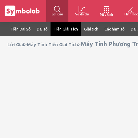
Lời Giải
Vẽ đồ thị
Hình học
Máy tính
Tiền Đại Số
Đại số
Tiền Giải Tích
Giải tích
Các hàm số
Đại 
Máy Tính Phương T
>
>
Lời Giải
Máy Tính Tiền Giải Tích