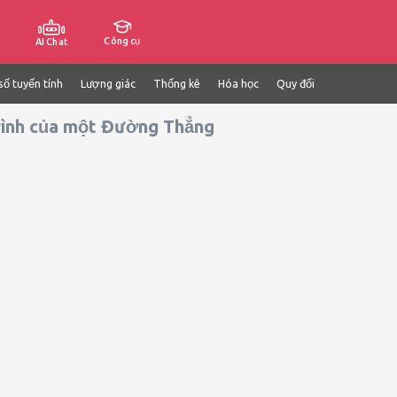
Công cụ
AI Chat
số tuyến tính
Lượng giác
Thống kê
Hóa học
Quy đổi
rình của một Đường Thẳng