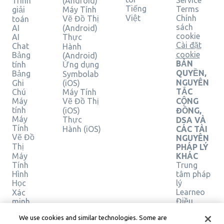
Service
Trình
(Android)
Tiếng
Terms
giải
Máy Tính
Việt
Chính
Vẽ Đồ Thị
toán
sách
AI
(Android)
cookie
AI
Thực
Cài đặt
Chat
Hành
cookie
Bảng
(Android)
BẢN
tính
Ứng dụng
QUYỀN,
Bảng
Symbolab
NGUYÊN
Ghi
(iOS)
TẮC
Chú
Máy Tính
Máy
Vẽ Đồ Thị
CỘNG
tính
(iOS)
ĐỒNG,
Máy
Thực
DSA VÀ
Tính
Hành (iOS)
CÁC TÀI
Vẽ Đồ
NGUYÊN
Thị
PHÁP LÝ
Máy
KHÁC
Tính
Trung
Hình
tâm pháp
Học
lý
Learneo
Xác
Điều
minh
giải
khoản
We use cookies and similar technologies. Some are
pháp
Dịch vụ