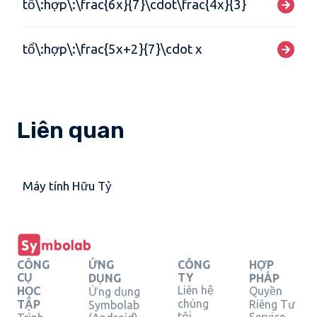
tổ\:hợp\:\frac{6x}{7}\cdot\frac{4x}{3}
tổ\:hợp\:\frac{5x+2}{7}\cdot x
Liên quan
Máy tính Hữu Tỷ
CÔNG
ỨNG
CÔNG
HỢP
CỤ
TY
DỤNG
PHÁP
Liên hệ
HỌC
Quyền
Ứng dụng
chúng
TẬP
Riêng Tư
Symbolab
tôi