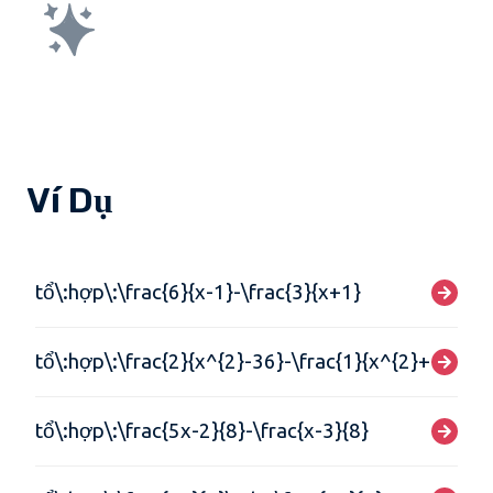
Ví Dụ
tổ\:hợp\:\frac{6}{x-1}-\frac{3}{x+1}
tổ\:hợp\:\frac{2}{x^{2}-36}-\frac{1}{x^{2}+6x}
tổ\:hợp\:\frac{5x-2}{8}-\frac{x-3}{8}