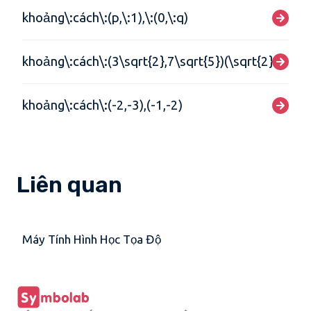
khoảng\:cách\:(p,\:1),\:(0,\:q)
khoảng\:cách\:(3\sqrt{2},7\sqrt{5})(\sqrt{2},-\sqrt
khoảng\:cách\:(-2,-3),(-1,-2)
Liên quan
Máy Tính Hình Học Tọa Độ