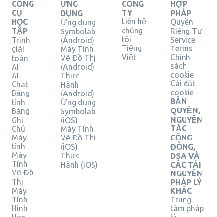
CÔNG
ỨNG
CÔNG
HỢP
CỤ
TY
DỤNG
PHÁP
Liên hệ
HỌC
Quyền
Ứng dụng
chúng
TẬP
Riêng Tư
Symbolab
tôi
Service
Trình
(Android)
Tiếng
Terms
giải
Máy Tính
Việt
Chính
Vẽ Đồ Thị
toán
sách
AI
(Android)
cookie
AI
Thực
Cài đặt
Chat
Hành
cookie
Bảng
(Android)
BẢN
tính
Ứng dụng
QUYỀN,
Bảng
Symbolab
NGUYÊN
Ghi
(iOS)
TẮC
Chú
Máy Tính
Máy
Vẽ Đồ Thị
CỘNG
tính
(iOS)
ĐỒNG,
Máy
Thực
DSA VÀ
Tính
Hành (iOS)
CÁC TÀI
Vẽ Đồ
NGUYÊN
Thị
PHÁP LÝ
Máy
KHÁC
Tính
Trung
Hình
tâm pháp