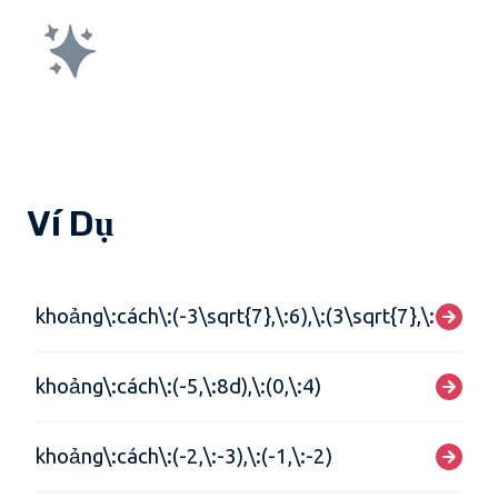
Ví Dụ
khoảng\:cách\:(-3\sqrt{7},\:6),\:(3\sqrt{7},\:4)
khoảng\:cách\:(-5,\:8d),\:(0,\:4)
khoảng\:cách\:(-2,\:-3),\:(-1,\:-2)