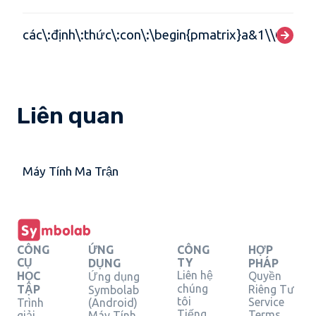
các\:định\:thức\:con\:\begin{pmatrix}a&1\\0&2a\
Liên quan
Máy Tính Ma Trận
CÔNG
ỨNG
CÔNG
HỢP
CỤ
TY
DỤNG
PHÁP
Liên hệ
HỌC
Quyền
Ứng dụng
chúng
TẬP
Riêng Tư
Symbolab
tôi
Service
Trình
(Android)
Tiếng
Terms
giải
Máy Tính