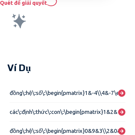
Quét để giải quyết
Ví Dụ
đồng\:hệ\:số\:\begin{pmatrix}1&-4\\4&-7\end{pm
các\:định\:thức\:con\:\begin{pmatrix}1&2&1\\6&
đồng\:hệ\:số\:\begin{pmatrix}0&9&3\\2&0&4\\3