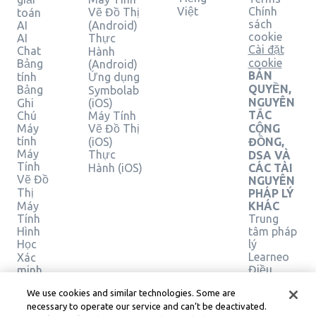
Việt
Chính
Vẽ Đồ Thị
toán
sách
AI
(Android)
cookie
AI
Thực
Cài đặt
Chat
Hành
cookie
Bảng
(Android)
BẢN
tính
Ứng dụng
QUYỀN,
Bảng
Symbolab
NGUYÊN
Ghi
(iOS)
TẮC
Chú
Máy Tính
Máy
Vẽ Đồ Thị
CỘNG
tính
(iOS)
ĐỒNG,
Máy
Thực
DSA VÀ
Tính
Hành (iOS)
CÁC TÀI
Vẽ Đồ
NGUYÊN
Thị
PHÁP LÝ
Máy
KHÁC
Tính
Trung
Hình
tâm pháp
Học
lý
Learneo
Xác
Điều
minh
giải
khoản
We use cookies and similar technologies. Some are
pháp
Dịch vụ
necessary to operate our service and can’t be deactivated.
của