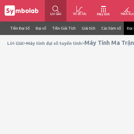
Lời Giải
Vẽ đồ thị
Hình học
Máy tính
Tiền Đại Số
Đại số
Tiền Giải Tích
Giải tích
Các hàm số
Đại 
Máy Tính Ma Trận
>
>
Lời Giải
Máy tính đại số tuyến tính