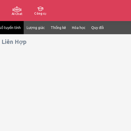
Công cụ
AI Chat
số tuyến tính
Lượng giác
Thống kê
Hóa học
Quy đổi
 Liên Hợp