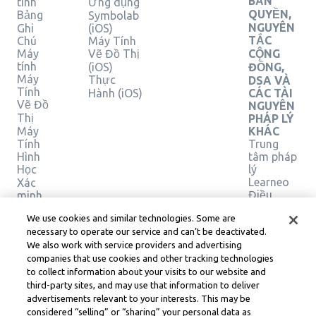
BẢN
tính
Ứng dụng
QUYỀN,
Bảng
Symbolab
NGUYÊN
Ghi
(iOS)
TẮC
Chú
Máy Tính
Máy
Vẽ Đồ Thị
CỘNG
tính
(iOS)
ĐỒNG,
Máy
Thực
DSA VÀ
Tính
Hành (iOS)
CÁC TÀI
Vẽ Đồ
NGUYÊN
Thị
PHÁP LÝ
Máy
KHÁC
Tính
Trung
Hình
tâm pháp
Học
lý
Learneo
Xác
Điều
minh
giải
khoản
We use cookies and similar technologies. Some are
pháp
Dịch vụ
necessary to operate our service and can’t be deactivated.
của
We also work with service providers and advertising
Learneo
companies that use cookies and other tracking technologies
to collect information about your visits to our website and
Symbolab, a Learneo, Inc. business
third-party sites, and may use that information to deliver
© Learneo, Inc. 2024
advertisements relevant to your interests. This may be
considered “selling” or “sharing” your personal data as