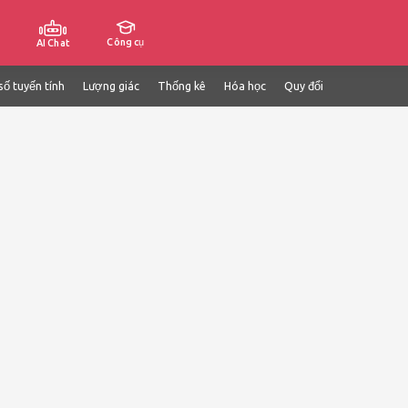
Công cụ
AI Chat
số tuyến tính
Lượng giác
Thống kê
Hóa học
Quy đổi