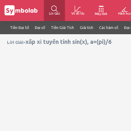
Lời Giải
Vẽ đồ thị
Hình học
Máy tính
Tiền Đại Số
Đại số
Tiền Giải Tích
Giải tích
Các hàm số
Đại 
xấp xỉ tuyến tính sin(x), a=(pi)/6
>
Lời Giải