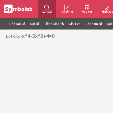
Lời Giải
Vẽ đồ thị
Hình học
Máy tính
Tiền Đại Số
Đại số
Tiền Giải Tích
Giải tích
Các hàm số
Đại 
x^4-5x^2+4=0
>
Lời Giải