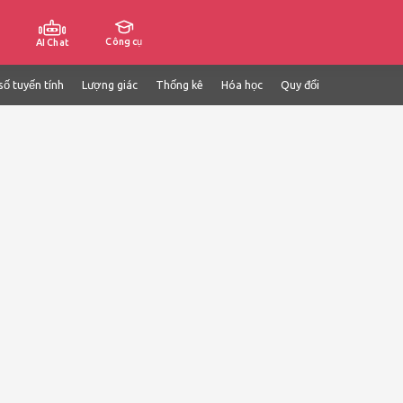
Công cụ
AI Chat
số tuyến tính
Lượng giác
Thống kê
Hóa học
Quy đổi