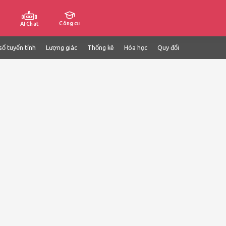
Công cụ
AI Chat
số tuyến tính
Lượng giác
Thống kê
Hóa học
Quy đổi