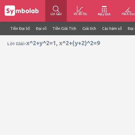
Lời Giải
Vẽ đồ thị
Hình học
Máy tính
Tiền Đại Số
Đại số
Tiền Giải Tích
Giải tích
Các hàm số
Đại 
x^2+y^2=1, x^2+(y+2)^2=9
>
Lời Giải