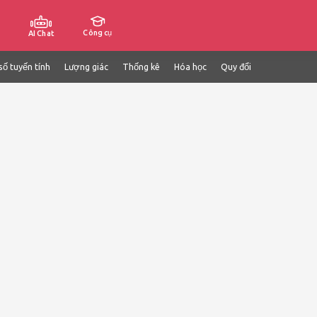
Công cụ
AI Chat
số tuyến tính
Lượng giác
Thống kê
Hóa học
Quy đổi