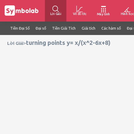
Lời Giải
Vẽ đồ thị
Hình học
Máy tính
Tiền Đại Số
Đại số
Tiền Giải Tích
Giải tích
Các hàm số
Đại 
turning points y= x/(x^2-6x+8)
>
Lời Giải