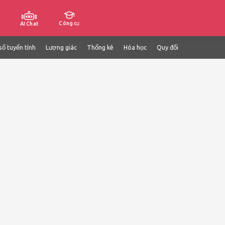
Công cụ
AI Chat
số tuyến tính
Lượng giác
Thống kê
Hóa học
Quy đổi