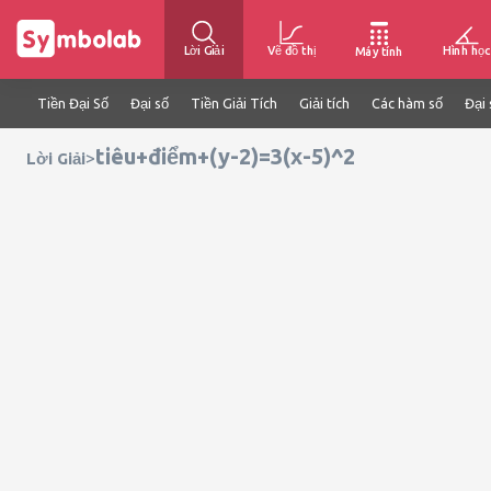
Lời Giải
Vẽ đồ thị
Hình học
Máy tính
Tiền Đại Số
Đại số
Tiền Giải Tích
Giải tích
Các hàm số
Đại 
tiêu+điểm+(y-2)=3(x-5)^2
>
Lời Giải