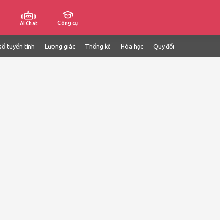
Công cụ
AI Chat
số tuyến tính
Lượng giác
Thống kê
Hóa học
Quy đổi