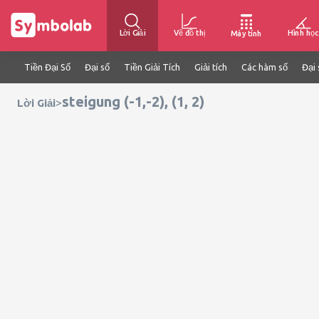
Lời Giải
Vẽ đồ thị
Hình học
Máy tính
Tiền Đại Số
Đại số
Tiền Giải Tích
Giải tích
Các hàm số
Đại 
steigung (-1,-2), (1, 2)
>
Lời Giải