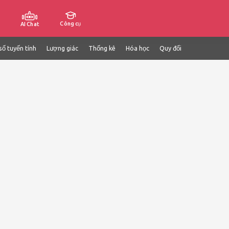
Công cụ
AI Chat
số tuyến tính
Lượng giác
Thống kê
Hóa học
Quy đổi