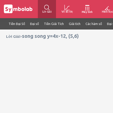
Lời Giải
Vẽ đồ thị
Hình học
Máy tính
Tiền Đại Số
Đại số
Tiền Giải Tích
Giải tích
Các hàm số
Đại 
song song y=4x-12, (5,6)
>
Lời Giải