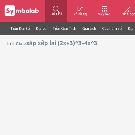
Lời Giải
Vẽ đồ thị
Hình học
Máy tính
Tiền Đại Số
Đại số
Tiền Giải Tích
Giải tích
Các hàm số
Đại 
sắp xếp lại (2x+3)^3-4x^3
>
Lời Giải