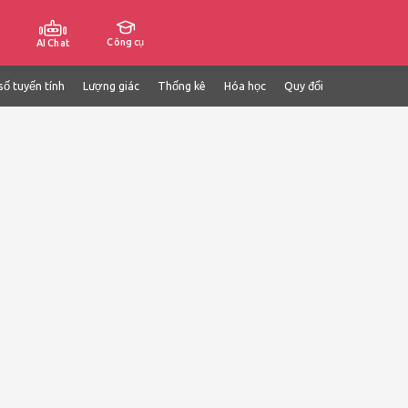
Công cụ
AI Chat
số tuyến tính
Lượng giác
Thống kê
Hóa học
Quy đổi