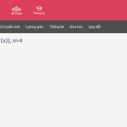
Công cụ
AI Chat
số tuyến tính
Lượng giác
Thống kê
Hóa học
Quy đổi
(x)), n=4