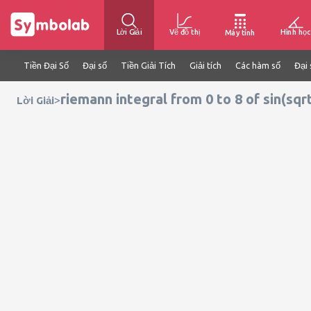
Lời Giải
Vẽ đồ thị
Hình học
Máy tính
Tiền Đại Số
Đại số
Tiền Giải Tích
Giải tích
Các hàm số
Đại 
riemann integral from 0 to 8 of sin(sqrt
>
Lời Giải