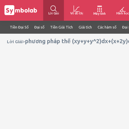
Lời Giải
Vẽ đồ thị
Hình học
Máy tính
Tiền Đại Số
Đại số
Tiền Giải Tích
Giải tích
Các hàm số
Đại 
phương pháp thế (xy+y+y^2)dx+(x+2y)
>
Lời Giải