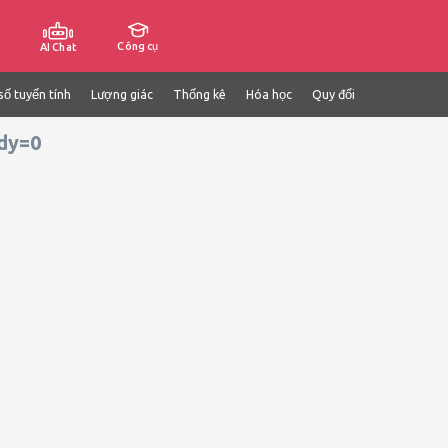
Công cụ
AI Chat
số tuyến tính
Lượng giác
Thống kê
Hóa học
Quy đổi
dy=0