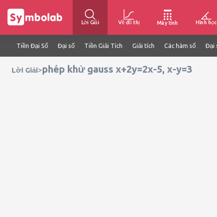
Lời Giải
Vẽ đồ thị
Hình học
Máy tính
Tiền Đại Số
Đại số
Tiền Giải Tích
Giải tích
Các hàm số
Đại 
phép khử gauss x+2y=2x-5, x-y=3
>
Lời Giải