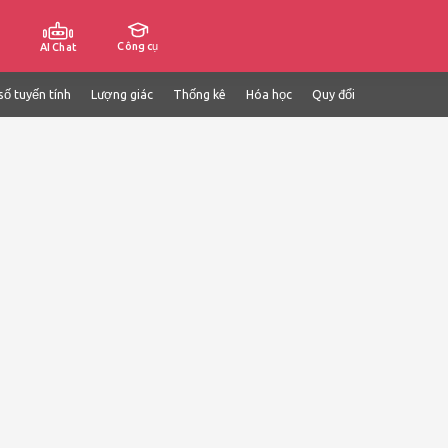
Công cụ
AI Chat
số tuyến tính
Lượng giác
Thống kê
Hóa học
Quy đổi