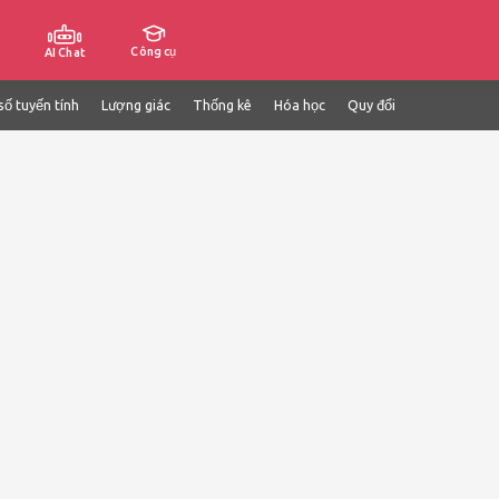
Công cụ
AI Chat
số tuyến tính
Lượng giác
Thống kê
Hóa học
Quy đổi