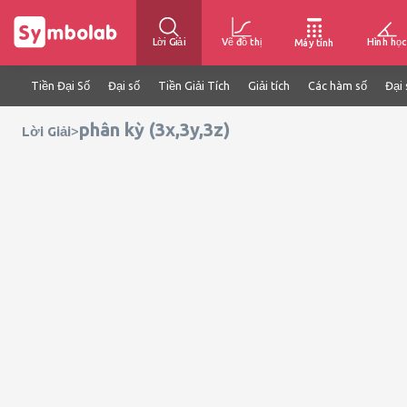
Lời Giải
Vẽ đồ thị
Hình học
Máy tính
Tiền Đại Số
Đại số
Tiền Giải Tích
Giải tích
Các hàm số
Đại 
phân kỳ (3x,3y,3z)
>
Lời Giải