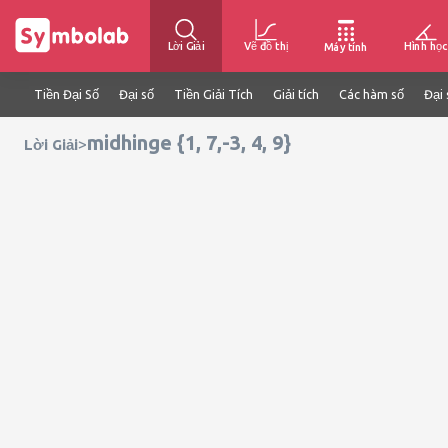
Lời Giải
Vẽ đồ thị
Hình học
Máy tính
Tiền Đại Số
Đại số
Tiền Giải Tích
Giải tích
Các hàm số
Đại 
midhinge {1, 7,-3, 4, 9}
>
Lời Giải