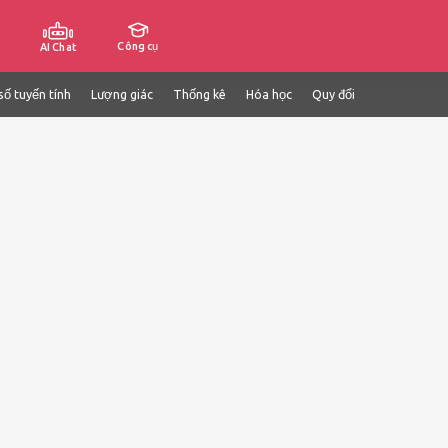
Công cụ
AI Chat
số tuyến tính
Lượng giác
Thống kê
Hóa học
Quy đổi