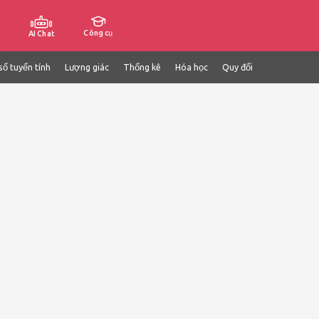
Công cụ
AI Chat
số tuyến tính
Lượng giác
Thống kê
Hóa học
Quy đổi