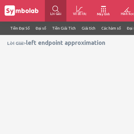
Lời Giải
Vẽ đồ thị
Hình học
Máy tính
Tiền Đại Số
Đại số
Tiền Giải Tích
Giải tích
Các hàm số
Đại 
left endpoint approximation
>
Lời Giải