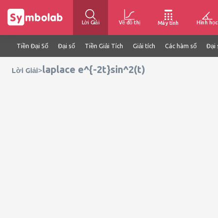
Lời Giải
Vẽ đồ thị
Hình học
Máy tính
Tiền Đại Số
Đại số
Tiền Giải Tích
Giải tích
Các hàm số
Đại 
laplace e^{-2t}sin^2(t)
>
Lời Giải