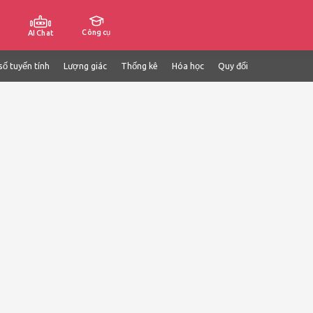
Công cụ
AI Chat
số tuyến tính
Lượng giác
Thống kê
Hóa học
Quy đổi