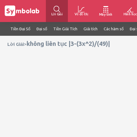
Lời Giải
Vẽ đồ thị
Hình học
Máy tính
Tiền Đại Số
Đại số
Tiền Giải Tích
Giải tích
Các hàm số
Đại 
không liên tục |3-(3x^2)/(49)|
>
Lời Giải