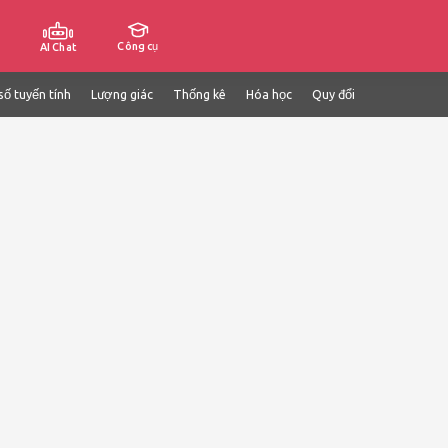
Công cụ
AI Chat
số tuyến tính
Lượng giác
Thống kê
Hóa học
Quy đổi