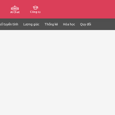
Công cụ
AI Chat
số tuyến tính
Lượng giác
Thống kê
Hóa học
Quy đổi