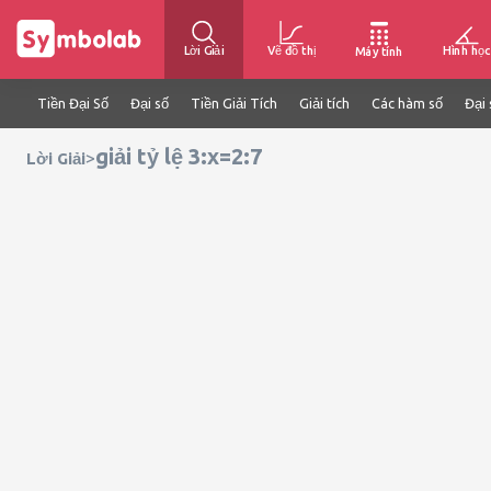
Lời Giải
Vẽ đồ thị
Hình học
Máy tính
Tiền Đại Số
Đại số
Tiền Giải Tích
Giải tích
Các hàm số
Đại 
giải tỷ lệ 3:x=2:7
>
Lời Giải